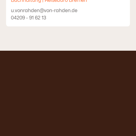
Buchhaltung | Reisebüro Bremen
u.vonrahden@von-rahden.de
04209 - 91 62 13