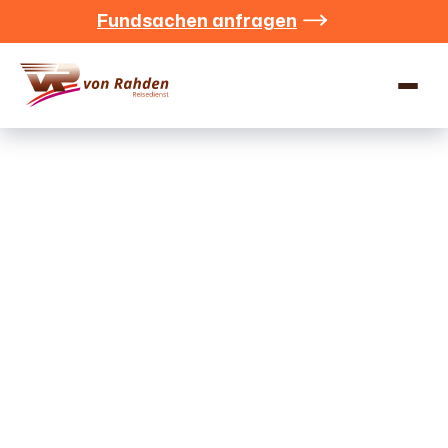
Fundsachen anfragen


Kontakt
Wir vom Reisedienst von Rahden freuen uns auf Ihre
Nachricht und melden uns schnellstmöglich zurück.