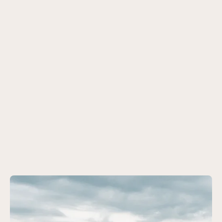
Mit Ihnen in ganz Europa
unterwegs
Ob Kulturtrip, Aktivreise oder klassischer Urlaub - der
Reisedienst von Rahden setzt Gruppenreisen
europaweit um, zuverlässig geplant und gut betreut.
Mit unserer langjährigen Erfahrung, starken Partnern
vor Ort und einem flexiblen Fuhrpark bringen wir Ihre
Gruppe sicher an Ziele in ganz Europa. Auch bei
komplexen Routen oder besonderen Programmen
behalten wir den Überblick.
Gruppenreise anfragen
