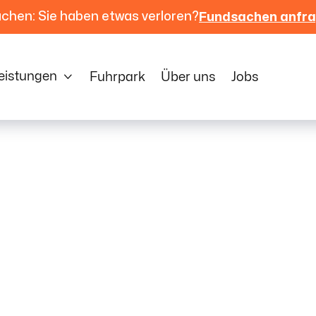
chen: Sie haben etwas verloren?
Fundsachen anfr
eistungen

Fuhrpark
Über uns
Jobs
tellen­
e