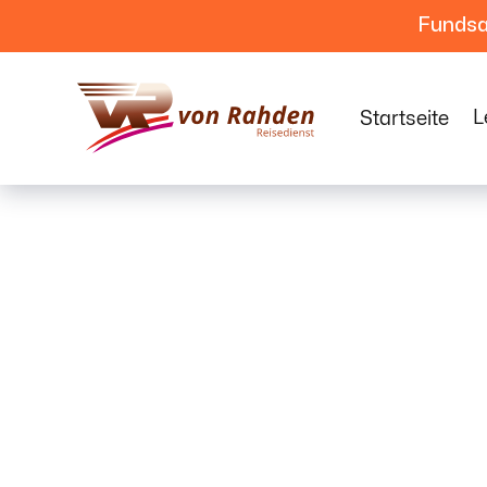
Fundsa

L
Startseite
Unsere S
ange­bot